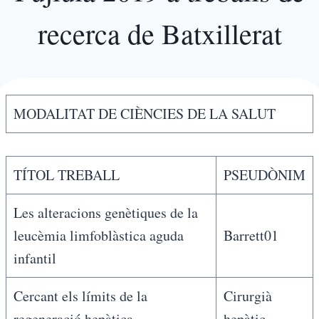
recerca de Batxillerat
MODALITAT DE CIÈNCIES DE LA SALUT
TÍTOL TREBALL
PSEUDÒNIM
Les alteracions genètiques de la
leucèmia limfoblàstica aguda
Barrett01
infantil
Cercant els límits de la
Cirurgià
regeneració hepàtica
hepàtic