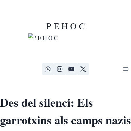
P E H O C
Des del silenci: Els
garrotxins als camps nazis