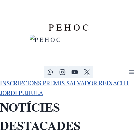
Vés
al
contingut
P E H O C
INSCRIPCIONS PREMIS SALVADOR REIXACH I
JORDI PUJIULA
NOTÍCIES
DESTACADES