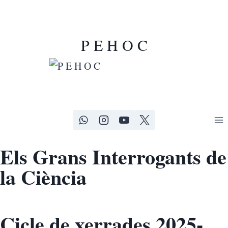
P E H O C
Els Grans Interrogants de
la Ciència
Cicle de xerrades 2025-