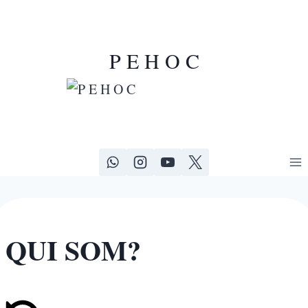
P E H O C
QUI SOM?