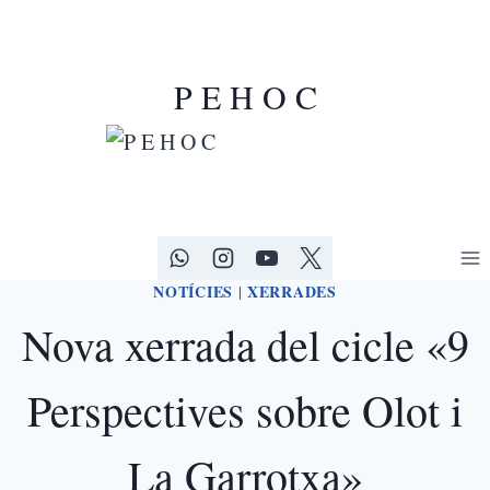
P E H O C
NOTÍCIES
XERRADES
|
Nova xerrada del cicle «9
Perspectives sobre Olot i
La Garrotxa»