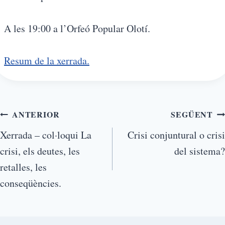
A les 19:00 a l’Orfeó Popular Olotí.
Resum de la xerrada.
Navegació
ANTERIOR
SEGÜENT
Xerrada – col·loqui La
Crisi conjuntural o crisi
d'entrades
crisi, els deutes, les
del sistema?
retalles, les
conseqüències.