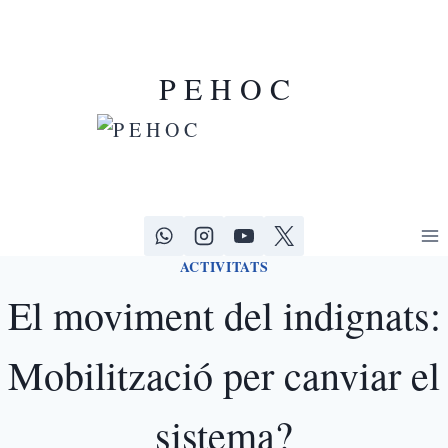
Vés
al
contingut
P E H O C
ACTIVITATS
El moviment del indignats:
Mobilització per canviar el
sistema?