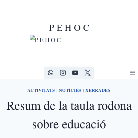
P E H O C
ACTIVITATS
NOTÍCIES
XERRADES
|
|
Resum de la taula rodona
sobre educació