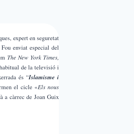
ques, expert en seguretat
 Fou enviat especial del
com
The New York Times,
abitual de la televisió i
Islamisme i
xerrada és “
rmen el cicle «
Els nous
rà a càrrec de Joan Guix