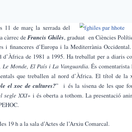
s 11 de març la xerrada del
Francis Ghilès
a càrrec de
, graduat en Ciències Políti
es i financeres d’Europa i la Mediterrània Occidental.
 d’Àfrica de 1981 a 1995. Ha treballat per a diaris 
, Le Monde, El País i La Vanguardia.
És comentarista h
entals que treballen al nord d’Àfrica. El títol de la 
ble el xoc de cultures?
” i és la sisena de les que fo
el segle XXI»
i és oberta a tothom. La presentació ani
l PEHOC.
es 19 h a la sala d’Actes de l’Arxiu Comarcal.