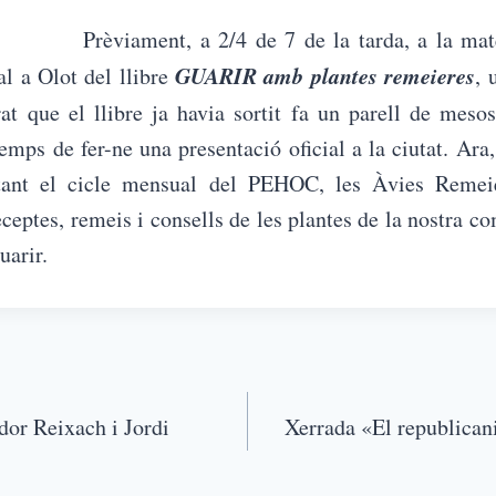
Prèviament, a 2/4 de 7 de la tarda, a la mat
GUARIR amb plantes remeieres
ial a Olot del llibre
, 
at que el llibre ja havia sortit fa un parell de mes
emps de fer-ne una presentació oficial a la ciutat. Ara
itant el cicle mensual del PEHOC, les Àvies Remeie
eceptes, remeis i consells de les plantes de la nostra co
uarir.
dor Reixach i Jordi
Xerrada «El republican