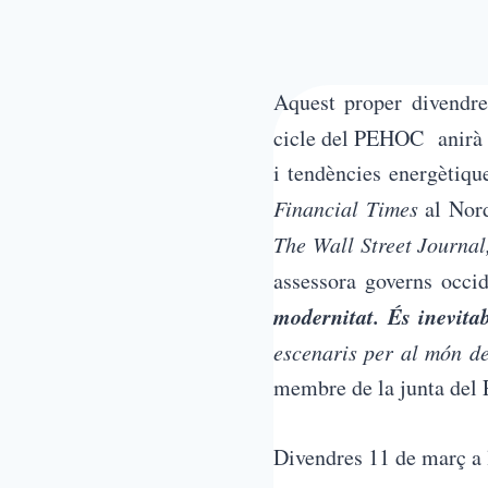
Aquest proper divendre
cicle del PEHOC anirà 
i tendències energètiqu
Financial Times
al Nord
The Wall Street Journal
assessora governs occid
modernitat. És inevita
escenaris per al món d
membre de la junta de
Divendres 11 de març a l