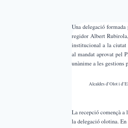
Una delegació formada p
regidor Albert Rubirol
institucional a la ciut
al mandat aprovat pel P
unànime a les gestions p
Alcaldes d’Olot i d’E
La recepció començà a l’
la delegació olotina. En 