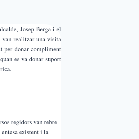
lcalde, Josep Berga i el
an realitzar una visita
tat per donar compliment
 quan es va donar suport
rica.
rsos regidors van rebre
entesa existent i la