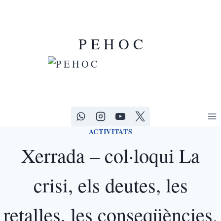
P E H O C
ACTIVITATS
Xerrada – col·loqui La
crisi, els deutes, les
retalles, les conseqüències.