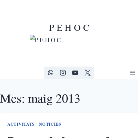
P E H O C
Mes: maig 2013
ACTIVITATS
NOTÍCIES
|