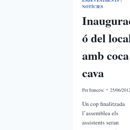
ESDEVENIMENTS
|
NOTÍCIES
Inaugura
ó del loca
amb coca 
cava
Per
francesc
25/06/201
Un cop finalitzada
l’assemblea els
assistents seran