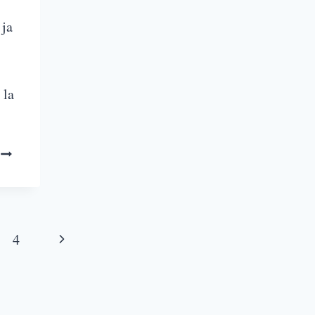
 ja
 la
4