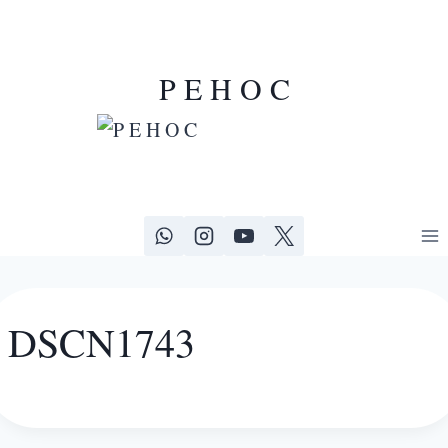
P E H O C
DSCN1743