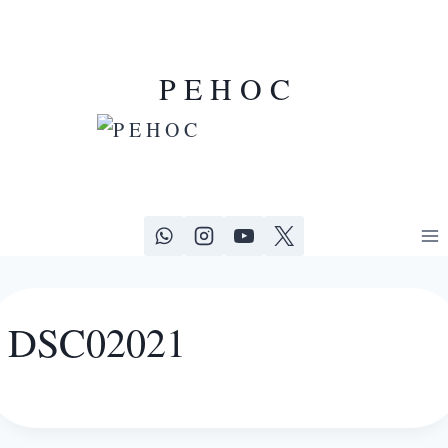
P E H O C
DSC02021