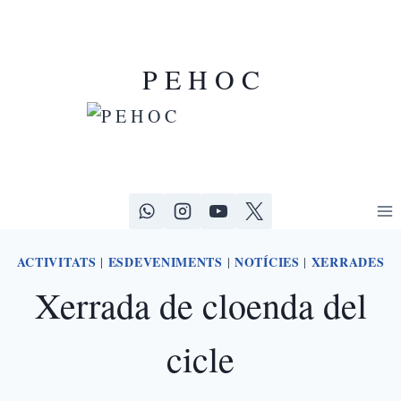
P E H O C
ACTIVITATS
ESDEVENIMENTS
NOTÍCIES
XERRADES
|
|
|
Xerrada de cloenda del
cicle