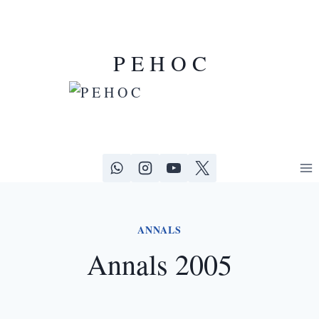
P E H O C
ANNALS
Annals 2005