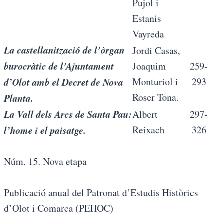
Pujol i
Estanis
Vayreda
La castellanització de l’òrgan
Jordi Casas,
burocràtic de l’Ajuntament
Joaquim
259-
d’Olot amb el Decret de Nova
Monturiol i
293
Roser Tona.
Planta.
La Vall dels Arcs de Santa Pau:
Albert
297-
l’home i el paisatge.
Reixach
326
Núm. 15. Nova etapa
Publicació anual del Patronat d’Estudis Històrics
d’Olot i Comarca (PEHOC)