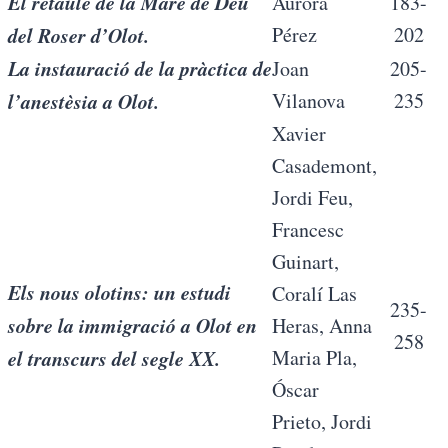
El retaule de la Mare de Déu
Aurora
183-
del Roser d’Olot.
Pérez
202
La instauració de la pràctica de
Joan
205-
l’anestèsia a Olot.
Vilanova
235
Xavier
Casademont,
Jordi Feu,
Francesc
Guinart,
Els nous olotins: un estudi
Coralí Las
235-
sobre la immigració a Olot en
Heras, Anna
258
el transcurs del segle XX.
Maria Pla,
Óscar
Prieto, Jordi