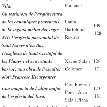
Fumanal
Vila.
Un testimoni de l’arquitectura
de les canòniques provençals
Laura
109-
de la segona meitat del segle
Bartolomé
128
Roviras
XII: l’església parroquial de
Sant Esteve d’en Bas.
L’església de Sant Cristòfol de
les Planes i el seu retaule
Xavier Sala i
129-
barroc, una obra de l’escultor
Colomer
171
olotí Francesc Escarpanter.
Pere Rovira i
Una maqueta de l’altar major
173-
Pons i Joan
de l’església del Tura.
181
Sala i Plana