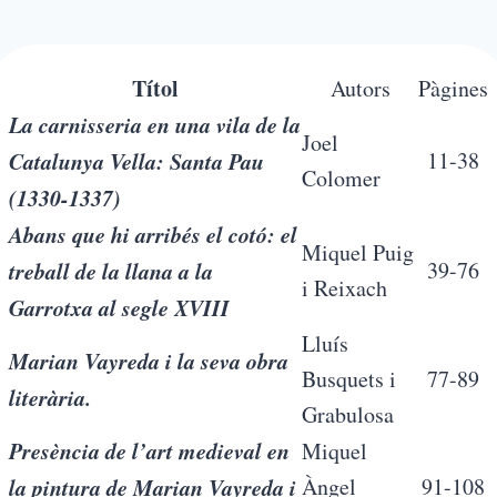
Títol
Autors
Pàgines
La carnisseria en una vila de la
Joel
Catalunya Vella: Santa Pau
11-38
Colomer
(1330-1337)
Abans que hi arribés el cotó: el
Miquel Puig
treball de la llana a la
39-76
i Reixach
Garrotxa al segle XVIII
Lluís
Marian Vayreda i la seva obra
Busquets i
77-89
literària.
Grabulosa
Presència de l’art medieval en
Miquel
la pintura de Marian Vayreda i
Àngel
91-108