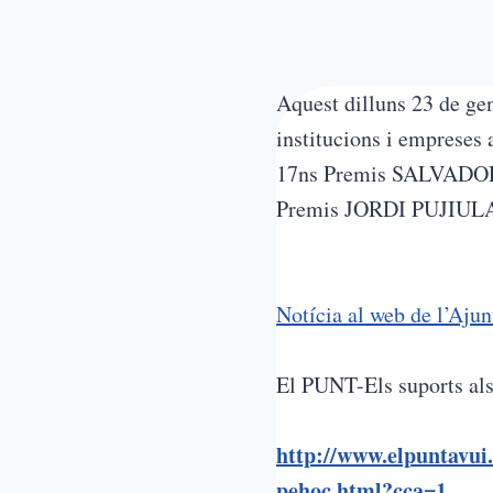
Aquest dilluns 23 de gen
institucions i empreses 
17ns Premis SALVADOR R
Premis JORDI PUJIULA pe
Notícia al web de l’Aju
El PUNT-Els suports al
http://www.elpuntavui.
pehoc.html?cca=1