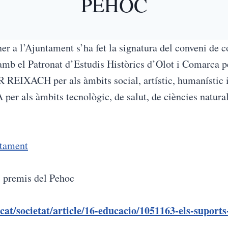
PEHOC
er a l’Ajuntament s’ha fet la signatura del conveni de c
amb el Patronat d’Estudis Històrics d’Olot i Comarca pe
EIXACH per als àmbits social, artístic, humanístic i
r als àmbits tecnològic, de salut, de ciències naturals
ntament
s premis del Pehoc
cat/societat/article/16-educacio/1051163-els-suports