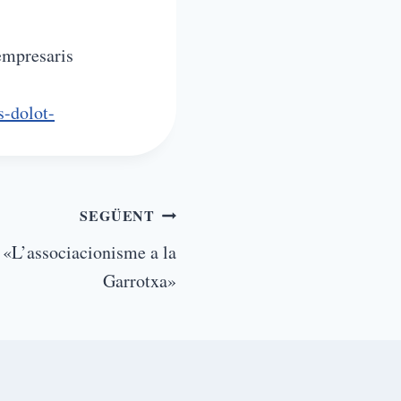
empresaris
s-dolot-
SEGÜENT
 «L’associacionisme a la
Garrotxa»