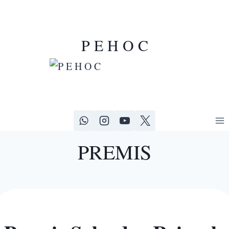
Vés
al
contingut
P E H O C
PREMIS