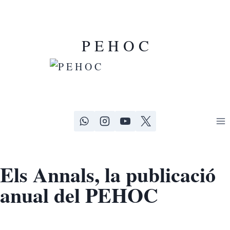
P E H O C
Els Annals, la publicació
anual del PEHOC