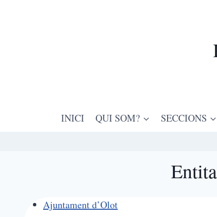
Vés
al
contingut
INICI
QUI SOM?
SECCIONS
Entit
Ajuntament d’Olot