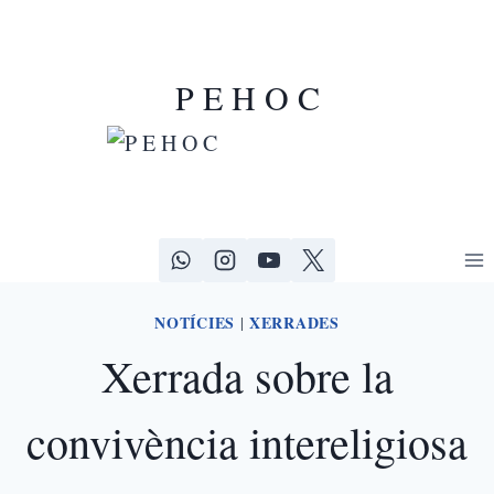
P E H O C
NOTÍCIES
XERRADES
|
Xerrada sobre la
convivència intereligiosa