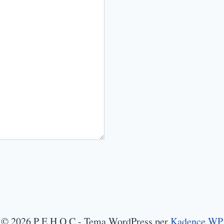
© 2026 P E H O C - Tema WordPress per
Kadence WP