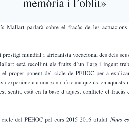
memòria i l’oblit»
ís Mallart parlarà sobre el fracàs de les actuacions 
 prestigi mundial i africanista vocacional des dels se
llart està recollint els fruits d’un llarg i ingent tre
rà el proper ponent del cicle de PEHOC per a explicar
seva experiència a una zona africana que és, en aquests
t sentit, està en la base d’aquest conflicte el fracàs
Nous es
l cicle del PEHOC pel curs 2015-2016 titulat