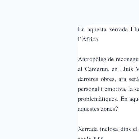
En aquesta xerrada Llu
l’Àfrica.
Antropòleg de reconegut
al Camerun, en Lluís Ma
darreres obres, ara se
personal i emotiva, la 
problemàtiques. En aques
aquestes zones?
Xerrada inclosa dins e
segle XXI.