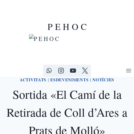
P E H O C
ACTIVITATS
ESDEVENIMENTS
NOTÍCIES
|
|
Sortida «El Camí de la
Retirada de Coll d’Ares a
Prats de Molló»