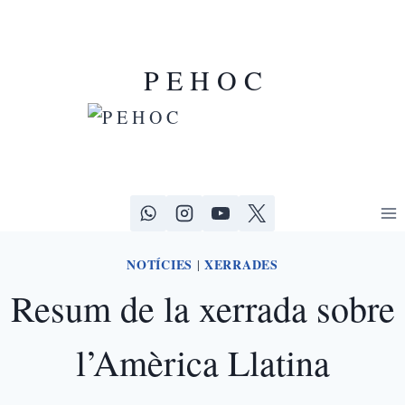
P E H O C
NOTÍCIES
XERRADES
|
Resum de la xerrada sobre
l’Amèrica Llatina